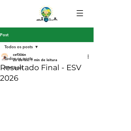
Post
Todos os posts
cef306n
Todos os posts
20 de fev.
1 min de leitura
Resultado Final - ESV
Principais
2026