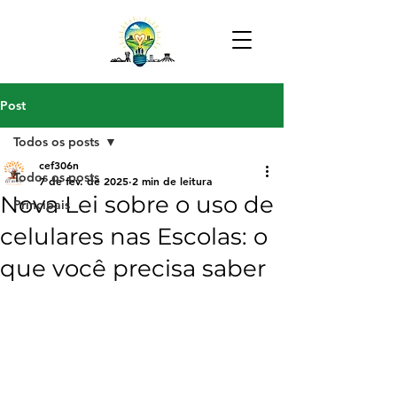
Post
Todos os posts
cef306n
Todos os posts
7 de fev. de 2025
2 min de leitura
Nova Lei sobre o uso de
Principais
celulares nas Escolas: o
que você precisa saber