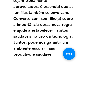
sejam plenamente 
aproveitados, é essencial que as 
famílias também se envolvam. 
Converse com seu filho(a) sobre 
a importância dessa nova regra 
e ajude a estabelecer hábitos 
saudáveis no uso da tecnologia. 
Juntos, podemos garantir um 
ambiente escolar mais 
produtivo e saudável!
📑 
Para saber mais sobre a lei
, 
acesse o arquivo PDF disponível 
abaixo.
RESTRICAO DO USO DE CELULARES NAS ESCOL
.pdf
Fazer download de PDF • 2.59MB