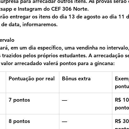
urpresa para arrecadar outros itens. As provas serão 
sapp e Instagram do CEF 306 Norte.
ão entregar os itens do dia 
13 de agosto ao dia 11 
 de data, informaremos.
ervalo
rá, em um dia específico, uma vendinha no intervalo
 trazidos pelos próprios estudantes. A arrecadação se
a valor arrecadado valerá pontos para a gincana:
Pontuação por real
Bônus extra
Exemp
pont
7 pontos
—
R$ 10
ponto
8 pontos
—
R$ 30
ponto