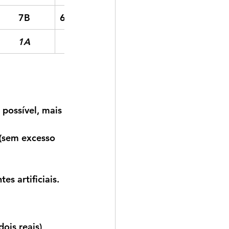
7B
6A
7E
6C
1A
3B
4A
2A
possível, 
mais 
 (sem excesso 
es artificiais.
dois reais)
, 