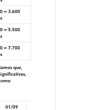
0 = 3.600 
s
0 = 5.500 
s
0 = 7.700 
s
itamos que, 
gnificativas, 
 como 
01/09
03/09
05/09
08/09