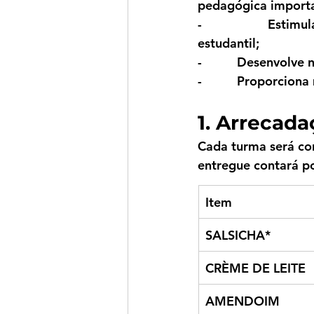
pedagógica importa
-          Estimu
estudantil;
-          Desenvolv
-          Proporcio
1. Arrecada
Cada turma será con
entregue contará po
Item
SALSICHA*
CRÈME DE LEITE
AMENDOIM