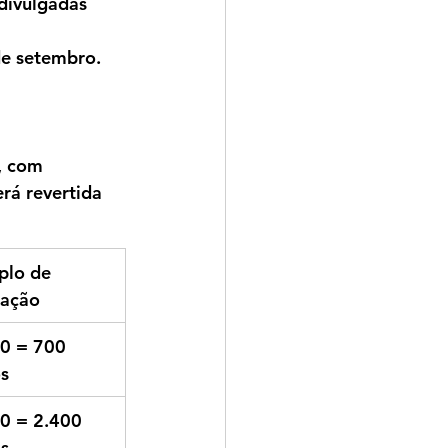
divulgadas 
de setembro
. 
, com 
rá revertida 
lo de 
uação
0 = 700 
s
0 = 2.400 
s