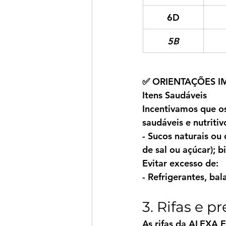
6D
5B
✅ ORIENTAÇÕES I
Itens Saudáveis
Incentivamos que os
saudáveis e nutritiv
- Sucos naturais ou 
de sal ou açúcar); b
Evitar excesso de:
- Refrigerantes, bal
3. Rifas e 
As rifas da 
ALEXA 
E