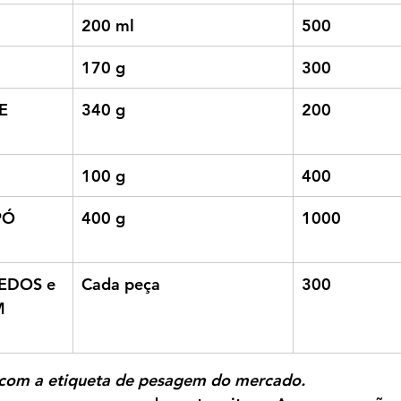
200 ml
500
170 g
300
E 
340 g
200
100 g
400
Ó 
400 g
1000
EDOS e 
Cada peça
300
 
r com a etiqueta de pesagem do mercado.