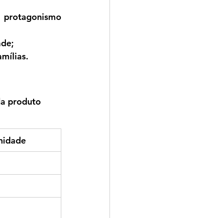
 protagonismo 
ade;
amílias.
da produto 
nidade