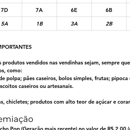
7D
7A
6E
6B
5A
1B
3A
2B
MPORTANTES
 produtos vendidos nas vendinhas sejam, sempre que 
os
, como:
de polpa; pães caseiros, bolos simples, frutas; pipoca
iscoitos caseiros ou artesanais.
as, chicletes; produtos com alto teor de açúcar e corant
premiação
cho Pop (Geração mais recente) no valor de 
R$ 2,00 (