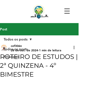
Post
Todos os posts
cef306n
Todos os posts
28 de out. de 2024
1 min de leitura
ROTEIRO DE ESTUDOS |
Principais
2ª QUINZENA - 4º
BIMESTRE