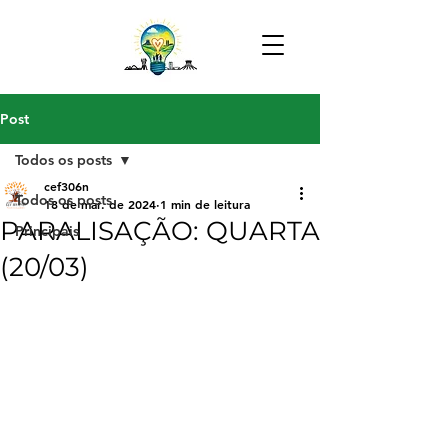
Post
Todos os posts
cef306n
Todos os posts
18 de mar. de 2024
1 min de leitura
PARALISAÇÃO: QUARTA
Principais
(20/03)