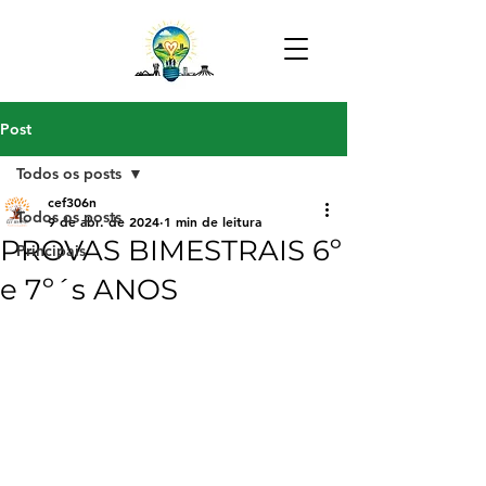
Post
Todos os posts
cef306n
Todos os posts
9 de abr. de 2024
1 min de leitura
PROVAS BIMESTRAIS 6º
Principais
e 7º´s ANOS