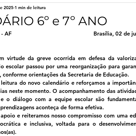
de 2025
1 min de leitura
RIO 6º e 7º ANO
 - 
AF
                                                      Brasília, 
02 
de j
m virtude da greve ocorrida em defesa da valoriza
io escolar passou por uma reorganização para garant
, conforme orientações da Secretaria de Educação.
leitura do novo calendário e reforçamos a importânc
ílias neste momento. O acompanhamento das atividad
s e o diálogo com a equipe escolar são fundamenta
prendizagens aconteça de forma efetiva.
apoio e reiteramos nosso compromisso com uma edu
crática e inclusiva, voltada para o desenvolviment
os(as).