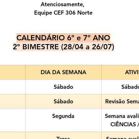
Atenciosamente, 
Equipe CEF 306 Norte
CALENDÁRIO 6º e 7º ANO
2º BIMESTRE (28/04 a 26/07)
DIA DA SEMANA
ATIV
Sábado
Sábado
Sábado
Revisão Sema
Segunda
Semana avali
CIÊNCIAS /
Terça
Semana avali