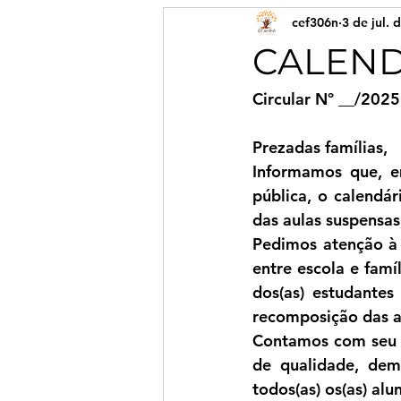
cef306n
3 de jul. 
CALENDÁ
Circular Nº __/2025
Prezadas famílias,
Informamos que, e
pública, o calendár
das aulas suspensas
Pedimos atenção à 
entre escola e fam
dos(as) estudante
recomposição das a
Contamos com seu 
de qualidade, demo
todos(as) os(as) alun