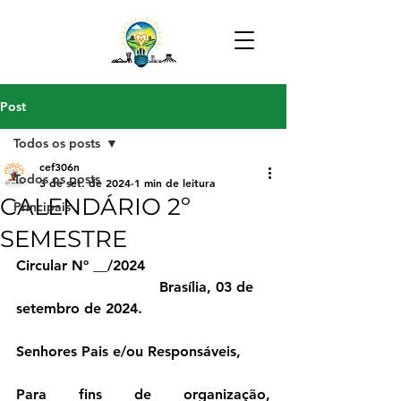
Post
Todos os posts
cef306n
Todos os posts
3 de set. de 2024
1 min de leitura
CALENDÁRIO 2º
Principais
SEMESTRE
Circular Nº __/2024
                                Brasília, 03 de 
setembro de 2024.
Senhores Pais e/ou Responsáveis,
Para fins de organização, 